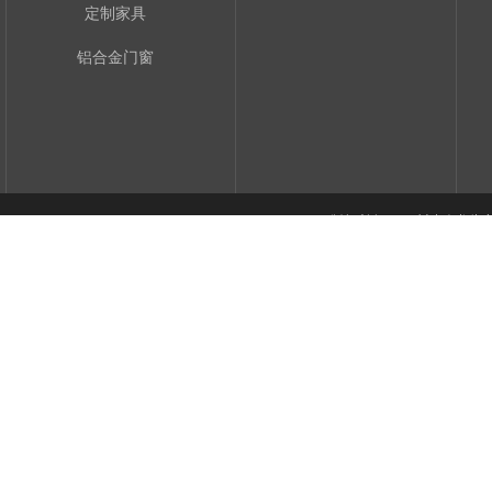
定制家具
铝合金门窗
​版权所有 © 四川省今龙